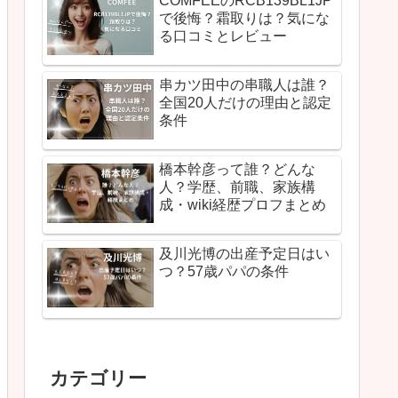
COMFEEのRCB139BL1JP
で後悔？霜取りは？気にな
る口コミとレビュー
串カツ田中の串職人は誰？
全国20人だけの理由と認定
条件
橋本幹彦って誰？どんな
人？学歴、前職、家族構
成・wiki経歴プロフまとめ
及川光博の出産予定日はい
つ？57歳パパの条件
カテゴリー