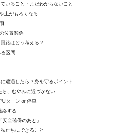
っていること・まだわからないこと
岩や土がもろくなる
雨
路の位置関係
迂回路はどう考える？
いる区間
？
？
れに遭遇したら？身を守るポイント
えたら、むやみに近づかない
Uターン or 停車
連絡する
は「安全確保のあと」
、私たちにできること