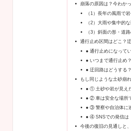
崩落の原因は？今わか
（1）長年の風雨で
（2）大雨や集中的な
（3）斜面の形・道
通行止め区間はどこ？
● 通行止めになって
● いつまで通行止め
● 迂回路はどうする
もし同じような土砂崩
● ① 土砂や岩が見
● ② 車は安全な場所で
● ③ 警察や自治体に
● ④ SNSでの発信
今後の復旧の見通しと