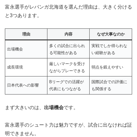
富永選手がレバンガ北海道を選んだ理由は、大きく分ける
と3つあります。
理由
内容
なぜ大事なのか
多くの試合に出られ
実戦でしか得られな
出場機会
る可能性がある
い経験がある
厳しいマークを受け
成長環境
弱点を鍛えやすい
ながらプレーできる
Bリーグでの活躍が
国際試合での評価に
日本代表への影響
代表にもつながる
も関係する
まず大きいのは、
出場機会
です。
富永選手のシュート力は魅力ですが、試合に出なければ証
明できません。