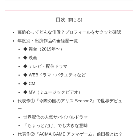
目次
葛飾心ってどんな俳優？プロフィールをサクッと確認
年度別・出演作品の全経歴一覧
◆ 舞台（2019年〜）
◆ 映画
◆ テレビ・配信ドラマ
◆ WEBドラマ・バラエティなど
◆ CM
◆ MV（ミュージックビデオ）
代表作①『今際の国のアリス Season2』で世界デビュ
ー
世界配信の人気サバイバルドラマ
「ちょっとだけ」でも大きな意味
代表作②『ACMA:GAME アクマゲーム』前田役とは？